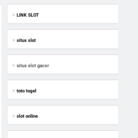
LINK SLOT
situs slot
situs slot gacor
toto togel
slot online