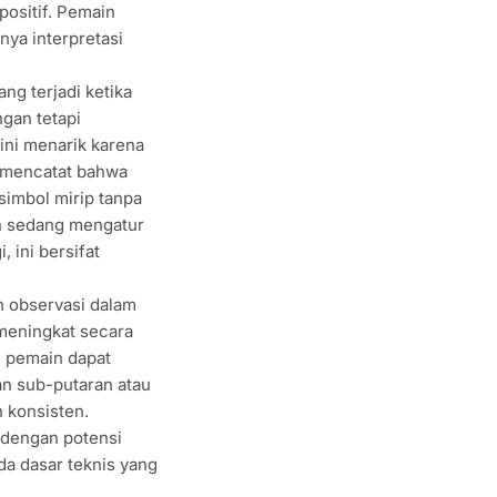
ositif. Pemain
ya interpretasi
ang terjadi ketika
gan tetapi
ini menarik karena
g mencatat bahwa
simbol mirip tanpa
n sedang mengatur
, ini bersifat
 observasi dalam
meningkat secara
a, pemain dapat
an sub-putaran atau
 konsisten.
 dengan potensi
a dasar teknis yang