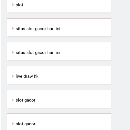
slot
situs slot gacor hari ini
situs slot gacor hari ini
live draw hk
slot gacor
slot gacor