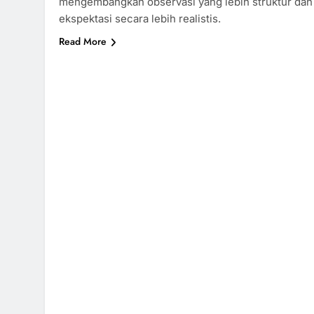
mengembangkan observasi yang lebih struktur dan
ekspektasi secara lebih realistis.
Read More