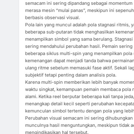
semacam ini sering dipandang sebagai momentum p
merasa mesin “mulai panas”, meskipun ini sepenuhn
berbasis observasi visual.
Pola lain yang muncul adalah pola stagnasi ritmis, y
beberapa sub-putaran tidak menghasilkan kemenan
menampilkan simbol yang sama berulang. Stagnasi 
sering mendahului perubahan hasil. Pemain serin
beberapa siklus multi-spin yang menampilkan pola 
kemenangan dapat menjadi tanda bahwa permaina
ulang ritme sebelum memasuki fase aktif. Sekali lagi
subjektif tetapi penting dalam analisis pola.
Karena multi-spin memberikan lebih banyak momen
waktu singkat, kemampuan pemain membaca pola 
alami. Ketika reel berputar beberapa kali tanpa jed
menangkap detail kecil seperti perubahan kecepat
kemunculan simbol tertentu dengan pola yang lebih
Perubahan visual semacam ini sering dihubungkan
munculnya hasil menguntungkan, meskipun tidak ad
mengindikasikan hal tersebut.