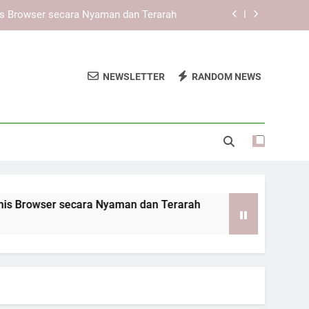
s Browser secara Nyaman dan Terarah
SLOT secara Lebih Efektif dan Terarah
ahi Fitur LEBAH4D secara Lebih Efektif
NEWSLETTER
RANDOM NEWS
 EDWINSLOT secara Aman dan Efisien
rofesional Untuk Menjaga Performa Kendaraan.
s Browser secara Nyaman dan Terarah
SLOT secara Lebih Efektif dan Terarah
ahi Fitur LEBAH4D secara Lebih Efektif
secara Nyaman dan Terarah
Cara Menjelajahi Fitur ED
2 Weeks Ago