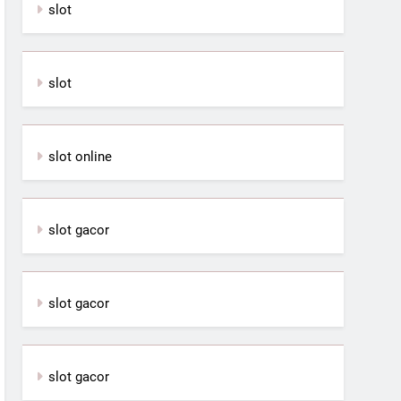
slot
slot
slot online
slot gacor
slot gacor
slot gacor