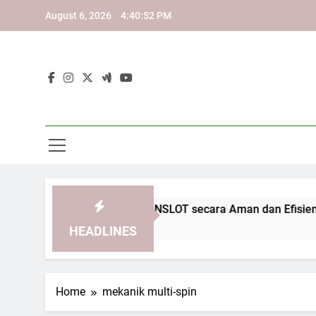
Skip
August 6, 2026
4:40:53 PM
to
content
Ald
Percayaka
at Membuka EDWINSLOT secara Aman dan Efisien
Pand
2 Wee
HEADLINES
Home
mekanik multi-spin