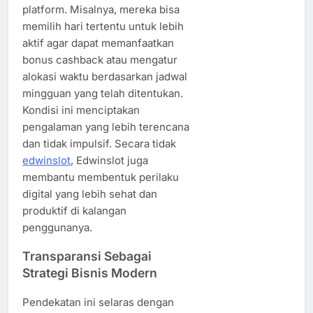
platform. Misalnya, mereka bisa
memilih hari tertentu untuk lebih
aktif agar dapat memanfaatkan
bonus cashback atau mengatur
alokasi waktu berdasarkan jadwal
mingguan yang telah ditentukan.
Kondisi ini menciptakan
pengalaman yang lebih terencana
dan tidak impulsif. Secara tidak
edwinslot
, Edwinslot juga
membantu membentuk perilaku
digital yang lebih sehat dan
produktif di kalangan
penggunanya.
Transparansi Sebagai
Strategi Bisnis Modern
Pendekatan ini selaras dengan