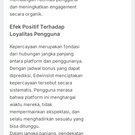
dan meningkatkan engagement
secara organik.
Efek Positif Terhadap
Loyalitas Pengguna
Kepercayaan merupakan fondasi
dari hubungan jangka panjang
antara platform dan penggunanya.
Dengan jadwal bonus yang dapat
diprediksi, Edwinslot menciptakan
kepercayaan tersebut secara
sistematis. Pengguna merasa
bahwa platform ini menghargai
waktu mereka, tidak
mempermainkan ekspektasi, dan
selalu menghadirkan sesuatu yang
bisa ditunggu.
Dalam jangka panjang, pendekatan