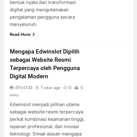
bentuk nyata dari transformasi
digital yang mengutamakan
pengalaman pengguna secara
menyeluruh.
Read More
Mengapa Edwinslot Dipilih
sebagai Website Resmi
Terpercaya oleh Pengguna
Digital Modern
d764135
1 year ago
0
6
mins
Edwinslot menjadi pilihan utama
sebagai website resmi terpercaya
berkat kombinasi keamanan tinggi,
layanan profesional, dan inovasi
teknologi. Simak alasan mengapa