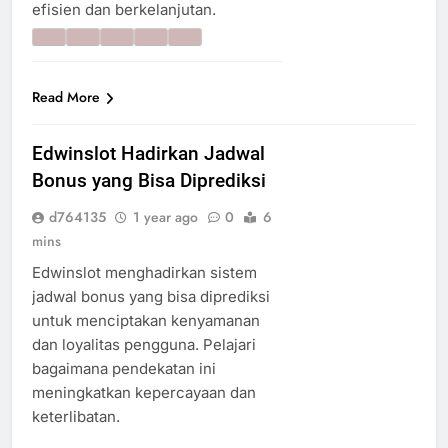
efisien dan berkelanjutan.
Read More
Edwinslot Hadirkan Jadwal
Bonus yang Bisa Diprediksi
d764135
1 year ago
0
6
mins
Edwinslot menghadirkan sistem
jadwal bonus yang bisa diprediksi
untuk menciptakan kenyamanan
dan loyalitas pengguna. Pelajari
bagaimana pendekatan ini
meningkatkan kepercayaan dan
keterlibatan.