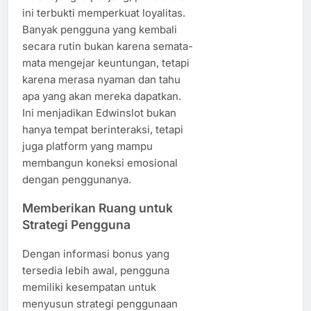
ini terbukti memperkuat loyalitas.
Banyak pengguna yang kembali
secara rutin bukan karena semata-
mata mengejar keuntungan, tetapi
karena merasa nyaman dan tahu
apa yang akan mereka dapatkan.
Ini menjadikan Edwinslot bukan
hanya tempat berinteraksi, tetapi
juga platform yang mampu
membangun koneksi emosional
dengan penggunanya.
Memberikan Ruang untuk
Strategi Pengguna
Dengan informasi bonus yang
tersedia lebih awal, pengguna
memiliki kesempatan untuk
menyusun strategi penggunaan