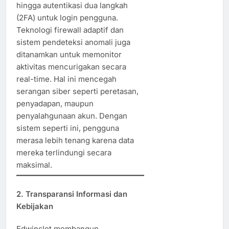
hingga autentikasi dua langkah
(2FA) untuk login pengguna.
Teknologi firewall adaptif dan
sistem pendeteksi anomali juga
ditanamkan untuk memonitor
aktivitas mencurigakan secara
real-time. Hal ini mencegah
serangan siber seperti peretasan,
penyadapan, maupun
penyalahgunaan akun. Dengan
sistem seperti ini, pengguna
merasa lebih tenang karena data
mereka terlindungi secara
maksimal.
2. Transparansi Informasi dan
Kebijakan
Edwinslot membangun