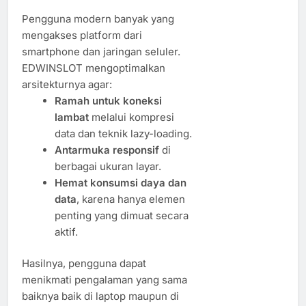
Pengguna modern banyak yang
mengakses platform dari
smartphone dan jaringan seluler.
EDWINSLOT mengoptimalkan
arsitekturnya agar:
Ramah untuk koneksi
lambat
melalui kompresi
data dan teknik lazy-loading.
Antarmuka responsif
di
berbagai ukuran layar.
Hemat konsumsi daya dan
data
, karena hanya elemen
penting yang dimuat secara
aktif.
Hasilnya, pengguna dapat
menikmati pengalaman yang sama
baiknya baik di laptop maupun di