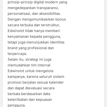
prinsip-prinsip digital modern yang
mengedepankan transparansi,
personalisasi, dan aksesibilitas.
Dengan mengomunikasikan bonus
secara terbuka dan terstruktur,
Edwinslot tidak hanya memberi
kenyamanan kepada pengguna,
tetapi juga menunjukkan identitas
brand yang profesional dan
terpercaya.
Selain itu, strategi ini juga
memudahkan tim internal
Edwinslot untuk mengelola
kampanye, karena seluruh sistem
promosi berjalan sesuai kalender
dan dapat dievaluasi secara
berkala berdasarkan data
keterlibatan dan kepuasan
pengguna.