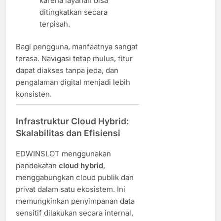
karena layanan bisa
ditingkatkan secara
terpisah.
Bagi pengguna, manfaatnya sangat
terasa. Navigasi tetap mulus, fitur
dapat diakses tanpa jeda, dan
pengalaman digital menjadi lebih
konsisten.
Infrastruktur Cloud Hybrid:
Skalabilitas dan Efisiensi
EDWINSLOT menggunakan
pendekatan
cloud hybrid
,
menggabungkan cloud publik dan
privat dalam satu ekosistem. Ini
memungkinkan penyimpanan data
sensitif dilakukan secara internal,