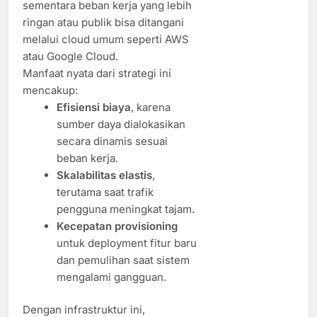
sementara beban kerja yang lebih
ringan atau publik bisa ditangani
melalui cloud umum seperti AWS
atau Google Cloud.
Manfaat nyata dari strategi ini
mencakup:
Efisiensi biaya
, karena
sumber daya dialokasikan
secara dinamis sesuai
beban kerja.
Skalabilitas elastis
,
terutama saat trafik
pengguna meningkat tajam.
Kecepatan provisioning
untuk deployment fitur baru
dan pemulihan saat sistem
mengalami gangguan.
Dengan infrastruktur ini,