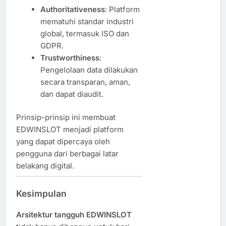
Authoritativeness
: Platform
mematuhi standar industri
global, termasuk ISO dan
GDPR.
Trustworthiness
:
Pengelolaan data dilakukan
secara transparan, aman,
dan dapat diaudit.
Prinsip-prinsip ini membuat
EDWINSLOT menjadi platform
yang dapat dipercaya oleh
pengguna dari berbagai latar
belakang digital.
Kesimpulan
Arsitektur tangguh EDWINSLOT