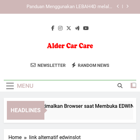
Skip
Terarah
Cara Menjelajahi Fitur EDWINSLOT secara Lebih
to
Efektif dan Terarah
content
Cara Menjelajahi Fitur LEBAH4D secara Lebih
Efektif
Panduan Mengoptimalkan Browser saat
Membuka EDWINSLOT secara Aman dan Efisien
Panduan Menggunakan LEBAH4D melalui
Berbagai Jenis Browser secara Nyaman dan
Alder Car Care
Terarah
Percayakan Perawatan Mobil Anda Pada
Cara Menjelajahi Fitur EDWINSLOT secara Lebih
NEWSLETTER
RANDOM NEWS
Efektif dan Terarah
Home
Alder Car Care Home. Layanan
Cara Menjelajahi Fitur LEBAH4D secara Lebih
Profesional Untuk Menjaga Performa
Efektif
MENU
Kendaraan.
nduan Mengoptimalkan Browser saat Membuka EDWINSLOT se
HEADLINES
Weeks Ago
Home
link alternatif edwinslot