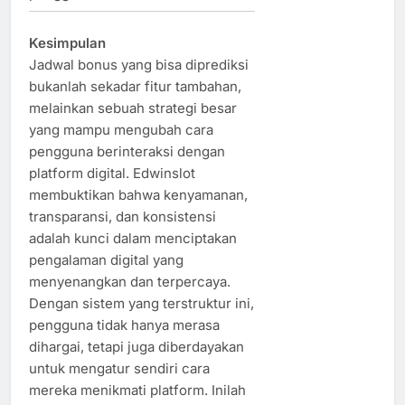
Kesimpulan
Jadwal bonus yang bisa diprediksi
bukanlah sekadar fitur tambahan,
melainkan sebuah strategi besar
yang mampu mengubah cara
pengguna berinteraksi dengan
platform digital. Edwinslot
membuktikan bahwa kenyamanan,
transparansi, dan konsistensi
adalah kunci dalam menciptakan
pengalaman digital yang
menyenangkan dan terpercaya.
Dengan sistem yang terstruktur ini,
pengguna tidak hanya merasa
dihargai, tetapi juga diberdayakan
untuk mengatur sendiri cara
mereka menikmati platform. Inilah