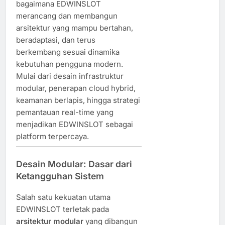
bagaimana EDWINSLOT
merancang dan membangun
arsitektur yang mampu bertahan,
beradaptasi, dan terus
berkembang sesuai dinamika
kebutuhan pengguna modern.
Mulai dari desain infrastruktur
modular, penerapan cloud hybrid,
keamanan berlapis, hingga strategi
pemantauan real-time yang
menjadikan EDWINSLOT sebagai
platform terpercaya.
Desain Modular: Dasar dari
Ketangguhan Sistem
Salah satu kekuatan utama
EDWINSLOT terletak pada
arsitektur modular
yang dibangun