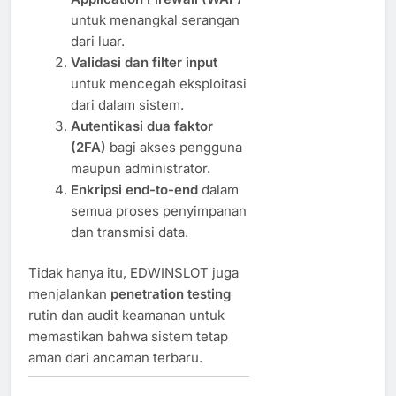
untuk menangkal serangan
dari luar.
Validasi dan filter input
untuk mencegah eksploitasi
dari dalam sistem.
Autentikasi dua faktor
(2FA)
bagi akses pengguna
maupun administrator.
Enkripsi end-to-end
dalam
semua proses penyimpanan
dan transmisi data.
Tidak hanya itu, EDWINSLOT juga
menjalankan
penetration testing
rutin dan audit keamanan untuk
memastikan bahwa sistem tetap
aman dari ancaman terbaru.