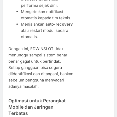
performa sejak dini.
Mengirimkan notifikasi
otomatis kepada tim teknis.
Menjalankan
auto-recovery
atau restart modul secara
otomatis.
Dengan ini, EDWINSLOT tidak
menunggu sampai sistem benar-
benar gagal untuk bertindak.
Setiap gangguan bisa segera
diidentifikasi dan ditangani, bahkan
sebelum pengguna menyadari
adanya masalah.
Optimasi untuk Perangkat
Mobile dan Jaringan
Terbatas