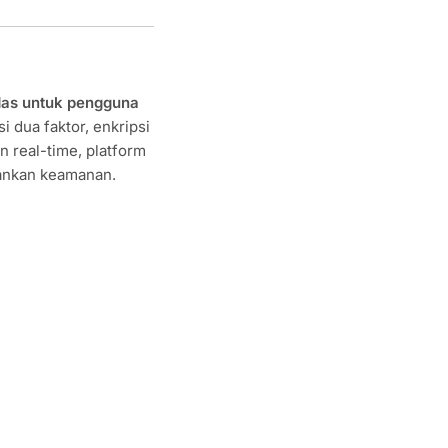
das untuk pengguna
 dua faktor, enkripsi
n real-time, platform
ankan keamanan.