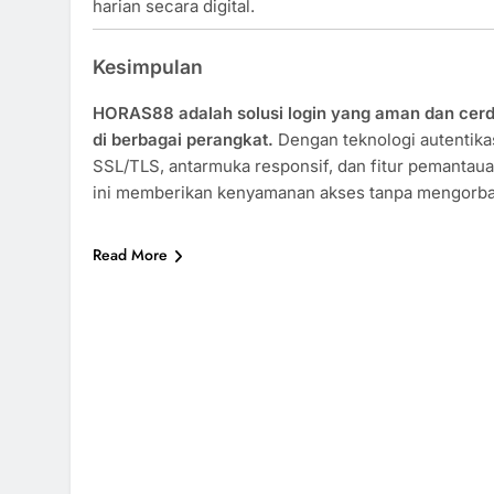
harian secara digital.
Kesimpulan
HORAS88 adalah solusi login yang aman dan cer
di berbagai perangkat.
Dengan teknologi autentikasi
SSL/TLS, antarmuka responsif, dan fitur pemantaua
ini memberikan kenyamanan akses tanpa mengorb
Read More