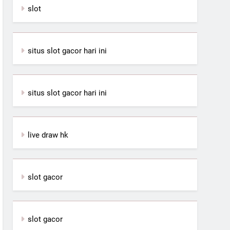
slot
situs slot gacor hari ini
situs slot gacor hari ini
live draw hk
slot gacor
slot gacor