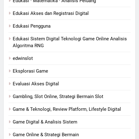
Edukasi · Matematika · Analisis Peluang
Edukasi Akses dan Registrasi Digital
Edukasi Pengguna
Edukasi Sistem Digital Teknologi Game Online Analisis
Algoritma RNG
edwinslot
Eksplorasi Game
Evaluasi Akses Digital
Gambling, Slot Online, Strategi Bermain Slot
Game & Teknologi, Review Platform, Lifestyle Digital
Game Digital & Analisis Sistem
Game Online & Strategi Bermain