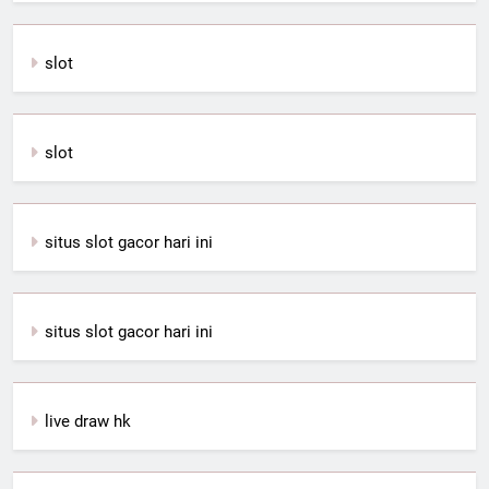
slot
slot
situs slot gacor hari ini
situs slot gacor hari ini
live draw hk