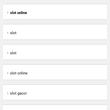
slot online
slot
slot
slot online
slot gacor