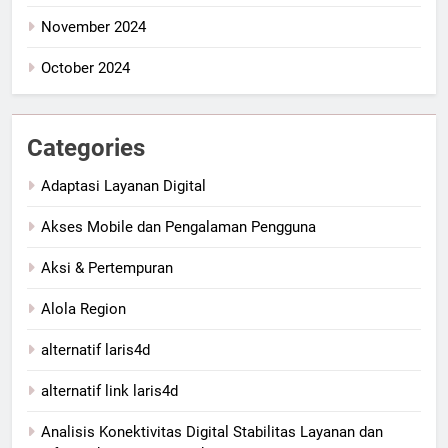
November 2024
October 2024
Categories
Adaptasi Layanan Digital
Akses Mobile dan Pengalaman Pengguna
Aksi & Pertempuran
Alola Region
alternatif laris4d
alternatif link laris4d
Analisis Konektivitas Digital Stabilitas Layanan dan