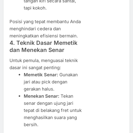
tangan kiri secara santai,
tapi kokoh.
Posisi yang tepat membantu Anda
menghindari cedera dan
meningkatkan efisiensi bermain.
4. Teknik Dasar Memetik
dan Menekan Senar
Untuk pemula, menguasai teknik
dasar ini sangat penting:
Memetik Senar:
Gunakan
jari atau pick dengan
gerakan halus.
Menekan Senar:
Tekan
senar dengan ujung jari
tepat di belakang fret untuk
menghasilkan suara yang
bersih.