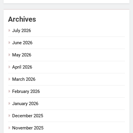
Archives
July 2026
June 2026
May 2026
April 2026
March 2026
February 2026
January 2026
December 2025
November 2025