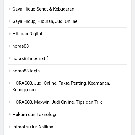
Gaya Hidup Sehat & Kebugaran
Gaya Hidup, Hiburan, Judi Online
Hiburan Digital
horas88
horas88 alternatif
horas88 login
HORAS88, Judi Online, Fakta Penting, Keamanan,
Keunggulan
HORAS88, Maxwin, Judi Online, Tips dan Trik
Hukum dan Teknologi
Infrastruktur Aplikasi