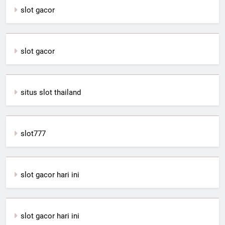
slot gacor
slot gacor
situs slot thailand
slot777
slot gacor hari ini
slot gacor hari ini