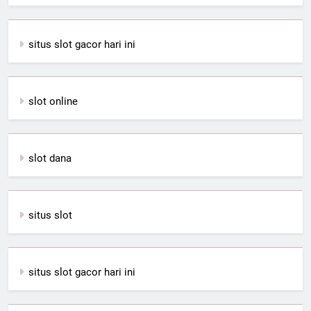
situs slot gacor hari ini
slot online
slot dana
situs slot
situs slot gacor hari ini