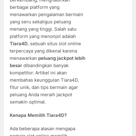
berbagai platform yang
menawarkan pengalaman bermain
yang seru sekaligus peluang
menang yang tinggi. Salah satu
platform yang menonjol adalah
Tiara4D
, sebuah situs slot online
terpercaya yang dikenal karena
menawarkan
peluang jackpot lebih
besar
dibandingkan banyak
kompetitor. Artikel ini akan
membahas keunggulan Tiara4D,
fitur unik, dan tips bermain agar
peluang Anda meraih jackpot
semakin optimal.
Kenapa Memilih Tiara4D?
Ada beberapa alasan mengapa
pemain slot online memilih