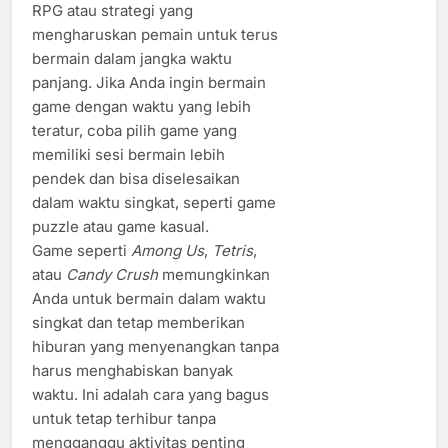
RPG atau strategi yang
mengharuskan pemain untuk terus
bermain dalam jangka waktu
panjang. Jika Anda ingin bermain
game dengan waktu yang lebih
teratur, coba pilih game yang
memiliki sesi bermain lebih
pendek dan bisa diselesaikan
dalam waktu singkat, seperti game
puzzle atau game kasual.
Game seperti
Among Us
,
Tetris
,
atau
Candy Crush
memungkinkan
Anda untuk bermain dalam waktu
singkat dan tetap memberikan
hiburan yang menyenangkan tanpa
harus menghabiskan banyak
waktu. Ini adalah cara yang bagus
untuk tetap terhibur tanpa
mengganggu aktivitas penting