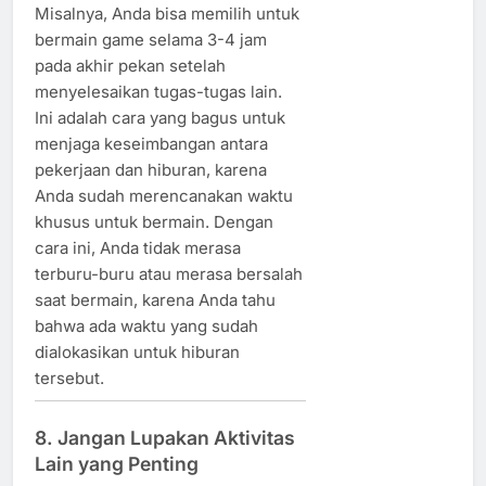
Misalnya, Anda bisa memilih untuk
bermain game selama 3-4 jam
pada akhir pekan setelah
menyelesaikan tugas-tugas lain.
Ini adalah cara yang bagus untuk
menjaga keseimbangan antara
pekerjaan dan hiburan, karena
Anda sudah merencanakan waktu
khusus untuk bermain. Dengan
cara ini, Anda tidak merasa
terburu-buru atau merasa bersalah
saat bermain, karena Anda tahu
bahwa ada waktu yang sudah
dialokasikan untuk hiburan
tersebut.
8. Jangan Lupakan Aktivitas
Lain yang Penting