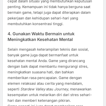
cepat dalam situasi yang membutuhkan keputusan
penting. Kemampuan ini tidak hanya berguna saat
bermain game, tetapi juga dapat diterapkan dalam
pekerjaan dan kehidupan sehari-hari yang
membutuhkan konsentrasi tinggi.
4.
Gunakan Waktu Bermain untuk
Meningkatkan Kesehatan Mental
Selain mengasah keterampilan teknis dan sosial,
banyak game juga dapat bermanfaat untuk
kesehatan mental Anda. Game yang dirancang
dengan baik dapat membantu mengurangi stres,
meningkatkan suasana hati, dan bahkan
memberikan rasa pencapaian. Game dengan
elemen relaksasi atau cerita yang mendalam,
seperti
Stardew Valley
atau
Journey
, menawarkan
kesempatan untuk melarikan diri dari stres sehari-
hari dan memberi ketenangan pikiran.