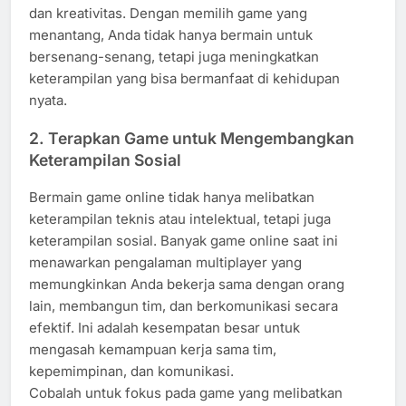
dan kreativitas. Dengan memilih game yang
menantang, Anda tidak hanya bermain untuk
bersenang-senang, tetapi juga meningkatkan
keterampilan yang bisa bermanfaat di kehidupan
nyata.
2.
Terapkan Game untuk Mengembangkan
Keterampilan Sosial
Bermain game online tidak hanya melibatkan
keterampilan teknis atau intelektual, tetapi juga
keterampilan sosial. Banyak game online saat ini
menawarkan pengalaman multiplayer yang
memungkinkan Anda bekerja sama dengan orang
lain, membangun tim, dan berkomunikasi secara
efektif. Ini adalah kesempatan besar untuk
mengasah kemampuan kerja sama tim,
kepemimpinan, dan komunikasi.
Cobalah untuk fokus pada game yang melibatkan