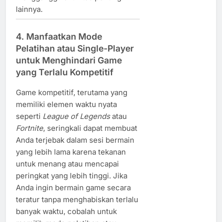
lainnya.
4. Manfaatkan Mode
Pelatihan atau Single-Player
untuk Menghindari Game
yang Terlalu Kompetitif
Game kompetitif, terutama yang
memiliki elemen waktu nyata
seperti
League of Legends
atau
Fortnite
, seringkali dapat membuat
Anda terjebak dalam sesi bermain
yang lebih lama karena tekanan
untuk menang atau mencapai
peringkat yang lebih tinggi. Jika
Anda ingin bermain game secara
teratur tanpa menghabiskan terlalu
banyak waktu, cobalah untuk