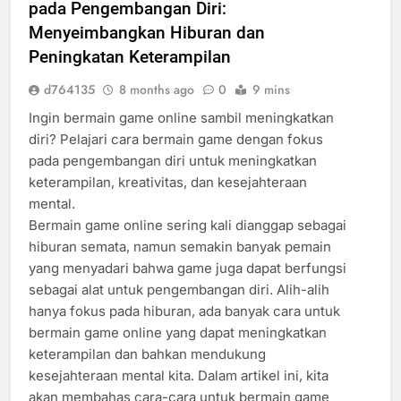
pada Pengembangan Diri:
Menyeimbangkan Hiburan dan
Peningkatan Keterampilan
d764135
8 months ago
0
9 mins
Ingin bermain game online sambil meningkatkan
diri? Pelajari cara bermain game dengan fokus
pada pengembangan diri untuk meningkatkan
keterampilan, kreativitas, dan kesejahteraan
mental.
Bermain game online sering kali dianggap sebagai
hiburan semata, namun semakin banyak pemain
yang menyadari bahwa game juga dapat berfungsi
sebagai alat untuk pengembangan diri. Alih-alih
hanya fokus pada hiburan, ada banyak cara untuk
bermain game online yang dapat meningkatkan
keterampilan dan bahkan mendukung
kesejahteraan mental kita. Dalam artikel ini, kita
akan membahas cara-cara untuk bermain game