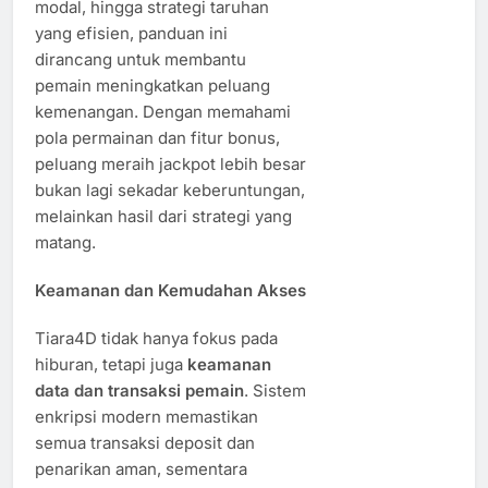
modal, hingga strategi taruhan
yang efisien, panduan ini
dirancang untuk membantu
pemain meningkatkan peluang
kemenangan. Dengan memahami
pola permainan dan fitur bonus,
peluang meraih jackpot lebih besar
bukan lagi sekadar keberuntungan,
melainkan hasil dari strategi yang
matang.
Keamanan dan Kemudahan Akses
Tiara4D tidak hanya fokus pada
hiburan, tetapi juga
keamanan
data dan transaksi pemain
. Sistem
enkripsi modern memastikan
semua transaksi deposit dan
penarikan aman, sementara