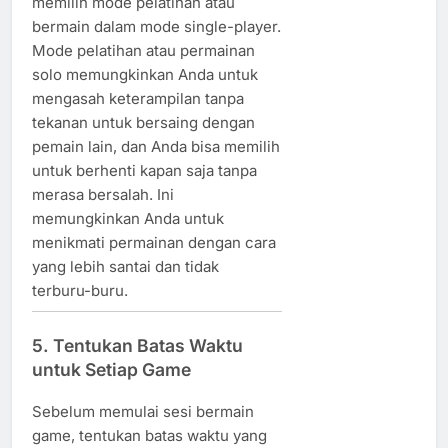
memilih mode pelatihan atau
bermain dalam mode single-player.
Mode pelatihan atau permainan
solo memungkinkan Anda untuk
mengasah keterampilan tanpa
tekanan untuk bersaing dengan
pemain lain, dan Anda bisa memilih
untuk berhenti kapan saja tanpa
merasa bersalah. Ini
memungkinkan Anda untuk
menikmati permainan dengan cara
yang lebih santai dan tidak
terburu-buru.
5. Tentukan Batas Waktu
untuk Setiap Game
Sebelum memulai sesi bermain
game, tentukan batas waktu yang