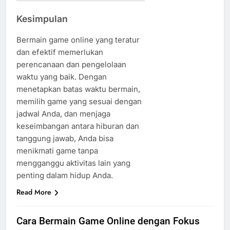
Kesimpulan
Bermain game online yang teratur
dan efektif memerlukan
perencanaan dan pengelolaan
waktu yang baik. Dengan
menetapkan batas waktu bermain,
memilih game yang sesuai dengan
jadwal Anda, dan menjaga
keseimbangan antara hiburan dan
tanggung jawab, Anda bisa
menikmati game tanpa
mengganggu aktivitas lain yang
penting dalam hidup Anda.
Read More
Cara Bermain Game Online dengan Fokus