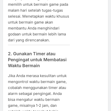
memilih untuk bermain game pada
malam hari setelah tugas-tugas
selesai. Menetapkan waktu khusus
untuk bermain game akan
membantu Anda menghindari
godaan untuk bermain lebih lama
dari yang direncanakan.
2. Gunakan Timer atau
Pengingat untuk Membatasi
Waktu Bermain
Jika Anda merasa kesulitan untuk
mengontrol waktu bermain game,
cobalah menggunakan timer atau
alarm sebagai pengingat. Anda
bisa mengatur waktu bermain
game, misalnya 1-2 jam, dan