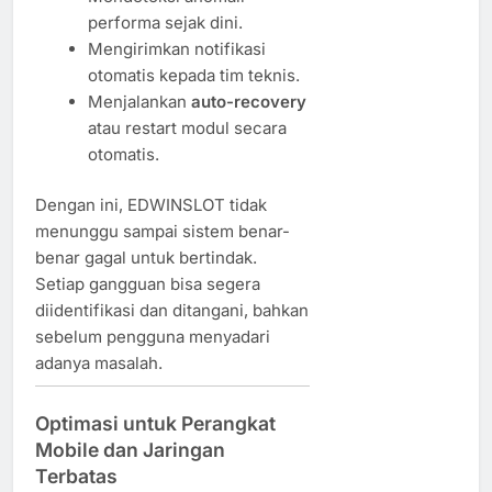
performa sejak dini.
Mengirimkan notifikasi
otomatis kepada tim teknis.
Menjalankan
auto-recovery
atau restart modul secara
otomatis.
Dengan ini, EDWINSLOT tidak
menunggu sampai sistem benar-
benar gagal untuk bertindak.
Setiap gangguan bisa segera
diidentifikasi dan ditangani, bahkan
sebelum pengguna menyadari
adanya masalah.
Optimasi untuk Perangkat
Mobile dan Jaringan
Terbatas