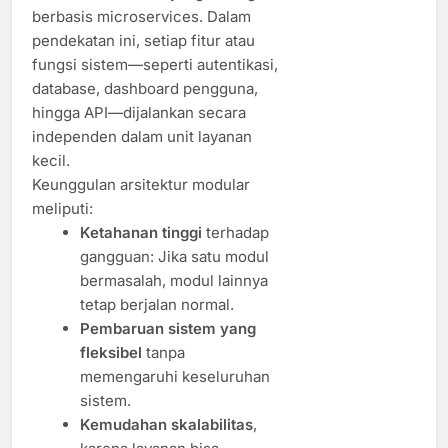
berbasis microservices. Dalam
pendekatan ini, setiap fitur atau
fungsi sistem—seperti autentikasi,
database, dashboard pengguna,
hingga API—dijalankan secara
independen dalam unit layanan
kecil.
Keunggulan arsitektur modular
meliputi:
Ketahanan tinggi
terhadap
gangguan: Jika satu modul
bermasalah, modul lainnya
tetap berjalan normal.
Pembaruan sistem yang
fleksibel
tanpa
memengaruhi keseluruhan
sistem.
Kemudahan skalabilitas
,