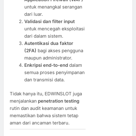
untuk menangkal serangan
dari luar.
Validasi dan filter input
untuk mencegah eksploitasi
dari dalam sistem.
Autentikasi dua faktor
(2FA)
bagi akses pengguna
maupun administrator.
Enkripsi end-to-end
dalam
semua proses penyimpanan
dan transmisi data.
Tidak hanya itu, EDWINSLOT juga
menjalankan
penetration testing
rutin dan audit keamanan untuk
memastikan bahwa sistem tetap
aman dari ancaman terbaru.