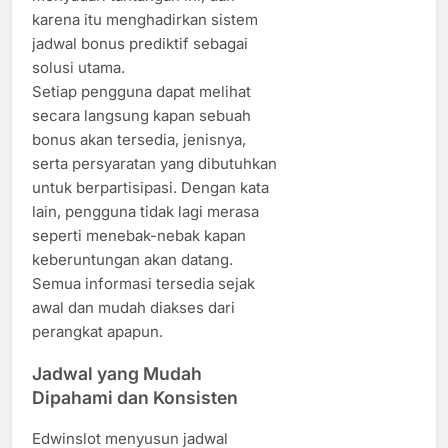
karena itu menghadirkan sistem
jadwal bonus prediktif sebagai
solusi utama.
Setiap pengguna dapat melihat
secara langsung kapan sebuah
bonus akan tersedia, jenisnya,
serta persyaratan yang dibutuhkan
untuk berpartisipasi. Dengan kata
lain, pengguna tidak lagi merasa
seperti menebak-nebak kapan
keberuntungan akan datang.
Semua informasi tersedia sejak
awal dan mudah diakses dari
perangkat apapun.
Jadwal yang Mudah
Dipahami dan Konsisten
Edwinslot menyusun jadwal