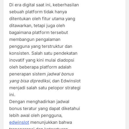
Di era digital saat ini, keberhasilan
sebuah platform tidak hanya
ditentukan oleh fitur utama yang
ditawarkan, tetapi juga oleh
bagaimana platform tersebut
membangun pengalaman
pengguna yang terstruktur dan
konsisten. Salah satu pendekatan
inovatif yang kini mulai diadopsi
oleh beberapa platform adalah
penerapan sistem
jadwal bonus
yang bisa diprediksi
, dan Edwinslot
menjadi salah satu pelopor strategi
ini.
Dengan menghadirkan jadwal
bonus teratur yang dapat diketahui
lebih awal oleh pengguna,
edwinslot
menunjukkan bahwa