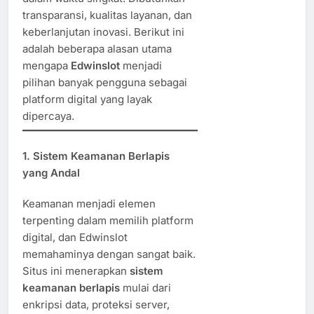
transparansi, kualitas layanan, dan
keberlanjutan inovasi. Berikut ini
adalah beberapa alasan utama
mengapa
Edwinslot
menjadi
pilihan banyak pengguna sebagai
platform digital yang layak
dipercaya.
1. Sistem Keamanan Berlapis
yang Andal
Keamanan menjadi elemen
terpenting dalam memilih platform
digital, dan Edwinslot
memahaminya dengan sangat baik.
Situs ini menerapkan
sistem
keamanan berlapis
mulai dari
enkripsi data, proteksi server,