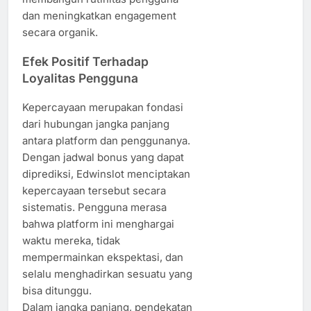
dan meningkatkan engagement
secara organik.
Efek Positif Terhadap
Loyalitas Pengguna
Kepercayaan merupakan fondasi
dari hubungan jangka panjang
antara platform dan penggunanya.
Dengan jadwal bonus yang dapat
diprediksi, Edwinslot menciptakan
kepercayaan tersebut secara
sistematis. Pengguna merasa
bahwa platform ini menghargai
waktu mereka, tidak
mempermainkan ekspektasi, dan
selalu menghadirkan sesuatu yang
bisa ditunggu.
Dalam jangka panjang, pendekatan