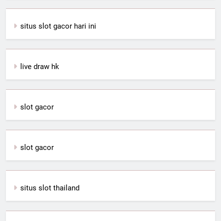
situs slot gacor hari ini
live draw hk
slot gacor
slot gacor
situs slot thailand