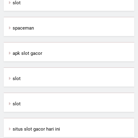
slot
spaceman
apk slot gacor
slot
slot
situs slot gacor hari ini