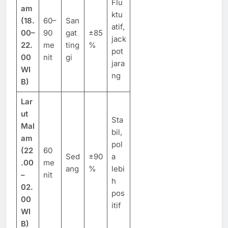
Flu
am
ktu
(18.
60–
San
atif,
00–
90
gat
±85
jack
22.
me
ting
%
pot
00
nit
gi
jara
WI
ng
B)
Lar
ut
Sta
Mal
bil,
am
pol
(22
60
Sed
±90
a
.00
me
ang
%
lebi
–
nit
h
02.
pos
00
itif
WI
B)