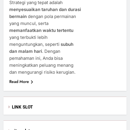
Strategi yang tepat adalah
menyesuaikan taruhan dan durasi
bermain
dengan pola permainan
yang muncul, serta
memanfaatkan waktu tertentu
yang terbukti lebih
menguntungkan, seperti
subuh
dan malam hari
. Dengan
pemahaman ini, Anda bisa
meningkatkan peluang menang
dan mengurangi risiko kerugian.
Read More
LINK SLOT