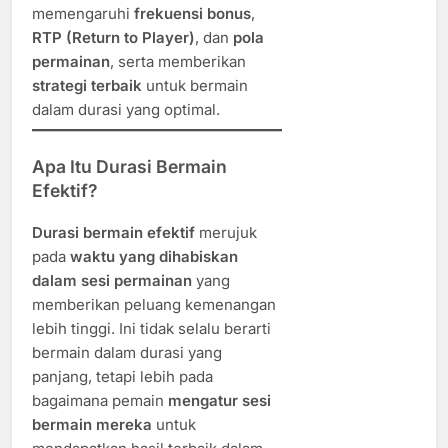
memengaruhi
frekuensi bonus
,
RTP (Return to Player)
, dan
pola
permainan
, serta memberikan
strategi terbaik
untuk bermain
dalam durasi yang optimal.
Apa Itu Durasi Bermain
Efektif?
Durasi bermain efektif
merujuk
pada
waktu yang dihabiskan
dalam sesi permainan
yang
memberikan peluang kemenangan
lebih tinggi. Ini tidak selalu berarti
bermain dalam durasi yang
panjang, tetapi lebih pada
bagaimana pemain
mengatur sesi
bermain mereka
untuk