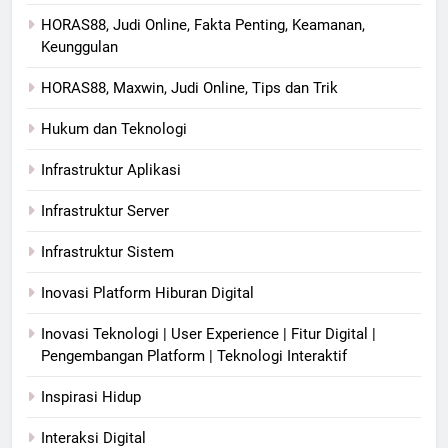
HORAS88, Judi Online, Fakta Penting, Keamanan,
Keunggulan
HORAS88, Maxwin, Judi Online, Tips dan Trik
Hukum dan Teknologi
Infrastruktur Aplikasi
Infrastruktur Server
Infrastruktur Sistem
Inovasi Platform Hiburan Digital
Inovasi Teknologi | User Experience | Fitur Digital |
Pengembangan Platform | Teknologi Interaktif
Inspirasi Hidup
Interaksi Digital