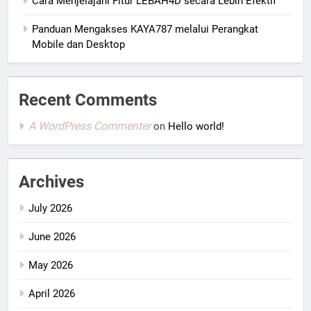
Cara Menjelajahi Fitur LEBAH4D secara Lebih Efektif
Panduan Mengakses KAYA787 melalui Perangkat
Mobile dan Desktop
Recent Comments
A WordPress Commenter
on
Hello world!
Archives
July 2026
June 2026
May 2026
April 2026