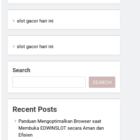
slot gacor hari ini
slot gacor hari ini
Search
SEARCH
Recent Posts
Panduan Mengoptimalkan Browser saat
Membuka EDWINSLOT secara Aman dan
Efisien