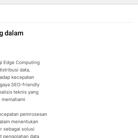
g dalam
ogi Edge Computing
stribusi data,
hadap kecepatan
gaya SEO-friendly
alisis teknis yang
in memahami
kecepatan pemrosesan
g dalam menentukan
r sebagai solusi
t pengolahan data