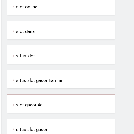
slot online
slot dana
situs slot
situs slot gacor hari ini
slot gacor 4d
situs slot gacor