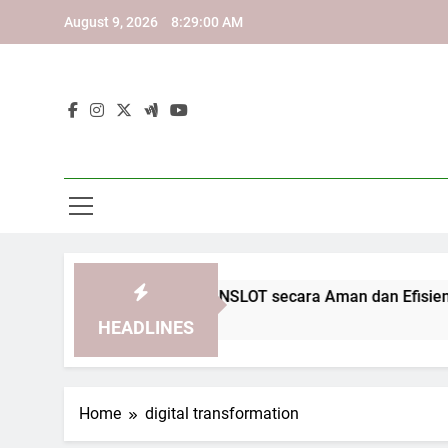
Skip
August 9, 2026
8:29:01 AM
to
content
Ald
Percayaka
at Membuka EDWINSLOT secara Aman dan Efisien
Pand
2 Wee
HEADLINES
Home
digital transformation