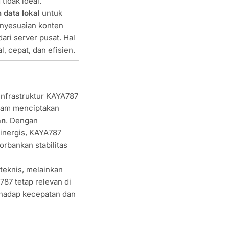
tidak ideal.
data lokal
untuk
 penyesuaian konten
ari server pusat. Hal
, cepat, dan efisien.
infrastruktur KAYA787
alam menciptakan
an
. Dengan
inergis, KAYA787
rbankan stabilitas
teknis, melainkan
787 tetap relevan di
rhadap kecepatan dan