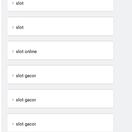
slot
slot
slot online
slot gacor
slot gacor
slot gacor