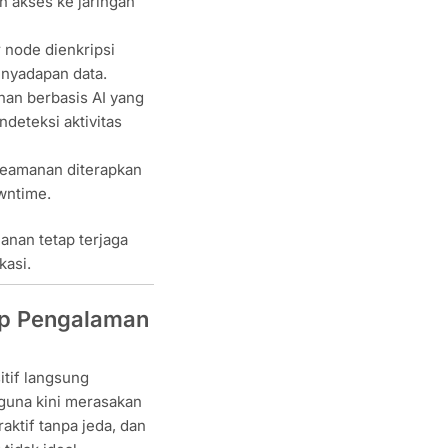
an akses ke jaringan
node dienkripsi
nyadapan data.
an berbasis AI yang
deteksi aktivitas
eamanan diterapkan
wntime.
nan tetap terjaga
kasi.
p Pengalaman
tif langsung
guna kini merasakan
aktif tanpa jeda, dan