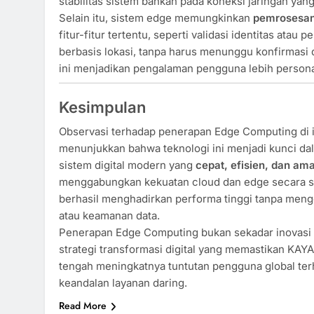
stabilitas sistem bahkan pada koneksi jaringan yang 
Selain itu, sistem edge memungkinkan
pemrosesan 
fitur-fitur tertentu, seperti validasi identitas atau
berbasis lokasi, tanpa harus menunggu konfirmasi d
ini menjadikan pengalaman pengguna lebih personal
Kesimpulan
Observasi terhadap penerapan Edge Computing di 
menunjukkan bahwa teknologi ini menjadi kunci d
sistem digital modern yang
cepat, efisien, dan am
menggabungkan kekuatan cloud dan edge secara s
berhasil menghadirkan performa tinggi tanpa mengo
atau keamanan data.
Penerapan Edge Computing bukan sekadar inovasi 
strategi transformasi digital yang memastikan KAYA
tengah meningkatnya tuntutan pengguna global te
keandalan layanan daring.
Read More