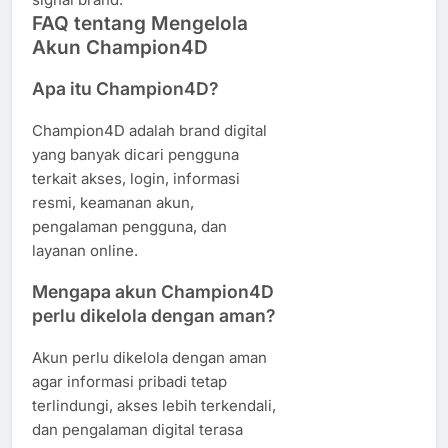
FAQ tentang Mengelola
Akun Champion4D
Apa itu Champion4D?
Champion4D adalah brand digital
yang banyak dicari pengguna
terkait akses, login, informasi
resmi, keamanan akun,
pengalaman pengguna, dan
layanan online.
Mengapa akun Champion4D
perlu dikelola dengan aman?
Akun perlu dikelola dengan aman
agar informasi pribadi tetap
terlindungi, akses lebih terkendali,
dan pengalaman digital terasa