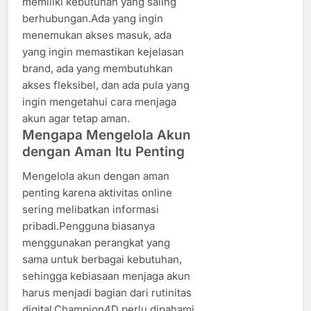
memiliki kebutuhan yang saling
berhubungan.Ada yang ingin
menemukan akses masuk, ada
yang ingin memastikan kejelasan
brand, ada yang membutuhkan
akses fleksibel, dan ada pula yang
ingin mengetahui cara menjaga
akun agar tetap aman.
Mengapa Mengelola Akun
dengan Aman Itu Penting
Mengelola akun dengan aman
penting karena aktivitas online
sering melibatkan informasi
pribadi.Pengguna biasanya
menggunakan perangkat yang
sama untuk berbagai kebutuhan,
sehingga kebiasaan menjaga akun
harus menjadi bagian dari rutinitas
digital.Champion4D perlu dipahami