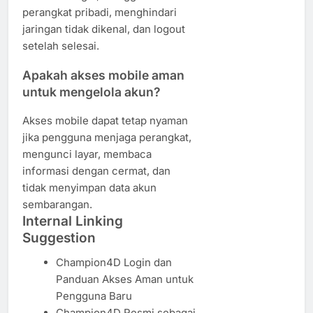
perangkat pribadi, menghindari
jaringan tidak dikenal, dan logout
setelah selesai.
Apakah akses mobile aman
untuk mengelola akun?
Akses mobile dapat tetap nyaman
jika pengguna menjaga perangkat,
mengunci layar, membaca
informasi dengan cermat, dan
tidak menyimpan data akun
sembarangan.
Internal Linking
Suggestion
Champion4D Login dan
Panduan Akses Aman untuk
Pengguna Baru
Champion4D Resmi sebagai