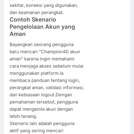
sekitar, koneksi yang digunakan,
dan keamanan perangkat.
Contoh Skenario
Pengelolaan Akun yang
Aman
Bayangkan seorang pengguna
baru mencari “Champion4D akun
aman” karena ingin memahami
cara menjaga akses sebelum mulai
menggunakan platform.Ia
membaca panduan tentang login,
perangkat aman, validasi informasi,
dan kebiasaan logout.Dengan
pemahaman tersebut, pengguna
dapat mengelola akun dengan
lebih tenang.
Skenario lain adalah pengguna
aktif yang sering mencari