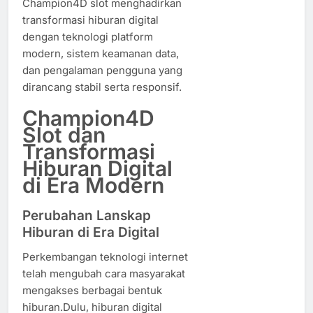
Champion4D slot menghadirkan
transformasi hiburan digital
dengan teknologi platform
modern, sistem keamanan data,
dan pengalaman pengguna yang
dirancang stabil serta responsif.
Champion4D
Slot dan
Transformasi
Hiburan Digital
di Era Modern
Perubahan Lanskap
Hiburan di Era Digital
Perkembangan teknologi internet
telah mengubah cara masyarakat
mengakses berbagai bentuk
hiburan.Dulu, hiburan digital