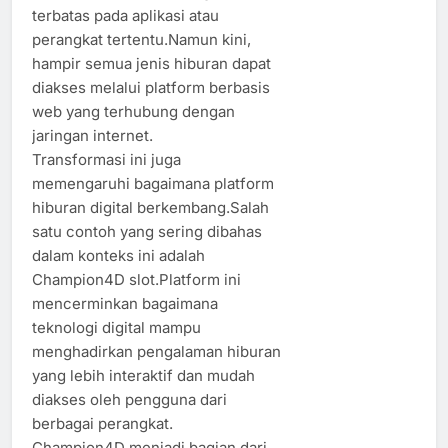
terbatas pada aplikasi atau
perangkat tertentu.Namun kini,
hampir semua jenis hiburan dapat
diakses melalui platform berbasis
web yang terhubung dengan
jaringan internet.
Transformasi ini juga
memengaruhi bagaimana platform
hiburan digital berkembang.Salah
satu contoh yang sering dibahas
dalam konteks ini adalah
Champion4D slot.Platform ini
mencerminkan bagaimana
teknologi digital mampu
menghadirkan pengalaman hiburan
yang lebih interaktif dan mudah
diakses oleh pengguna dari
berbagai perangkat.
Champion4D menjadi bagian dari