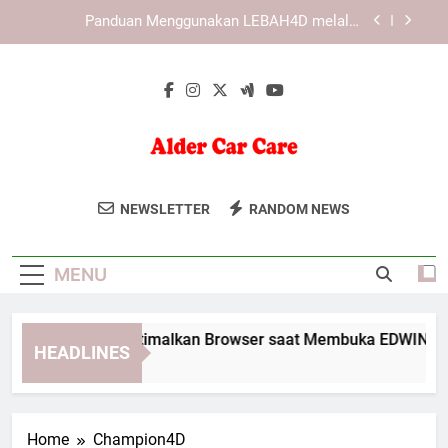
Skip
Terarah
Cara Menjelajahi Fitur EDWINSLOT secara Lebih
to
Efektif dan Terarah
content
Cara Menjelajahi Fitur LEBAH4D secara Lebih
Efektif
Panduan Mengoptimalkan Browser saat
Membuka EDWINSLOT secara Aman dan Efisien
Panduan Menggunakan LEBAH4D melalui
Berbagai Jenis Browser secara Nyaman dan
Alder Car Care
Terarah
Percayakan Perawatan Mobil Anda Pada
Cara Menjelajahi Fitur EDWINSLOT secara Lebih
NEWSLETTER
RANDOM NEWS
Efektif dan Terarah
Home
Alder Car Care Home. Layanan
Cara Menjelajahi Fitur LEBAH4D secara Lebih
Profesional Untuk Menjaga Performa
Efektif
MENU
Kendaraan.
anduan Mengoptimalkan Browser saat Membuka EDWINSLOT s
HEADLINES
 Weeks Ago
Home
Champion4D