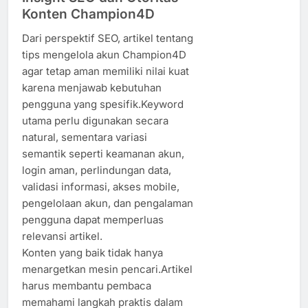
Konten Champion4D
Dari perspektif SEO, artikel tentang
tips mengelola akun Champion4D
agar tetap aman memiliki nilai kuat
karena menjawab kebutuhan
pengguna yang spesifik.Keyword
utama perlu digunakan secara
natural, sementara variasi
semantik seperti keamanan akun,
login aman, perlindungan data,
validasi informasi, akses mobile,
pengelolaan akun, dan pengalaman
pengguna dapat memperluas
relevansi artikel.
Konten yang baik tidak hanya
menargetkan mesin pencari.Artikel
harus membantu pembaca
memahami langkah praktis dalam