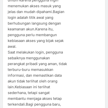
umum karena pengguna ingin
menemukan akses masuk yang
jelas dan mudah dipahami.Bagian
login adalah titik awal yang
berhubungan langsung dengan
keamanan akun.Karena itu,
pengguna perlu membangun
kebiasaan akses yang bijak sejak
awal.
Saat melakukan login, pengguna
sebaiknya menggunakan
perangkat pribadi yang aman, tidak
terburu-buru memasukkan
informasi, dan memastikan data
akun tidak terlihat oleh orang
lain.Kebiasaan ini terlihat
sederhana, tetapi sangat
membantu menjaga akses tetap
terkendali.Bagi pengguna baru,