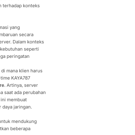
an terhadap konteks
rmasi yang
mbaruan secara
server. Dalam konteks
 kebutuhan seperti
gga peringatan
 di mana klien harus
l-time KAYA787
re
. Artinya, server
na saat ada perubahan
n ini membuat
 daya jaringan.
untuk mendukung
atkan beberapa