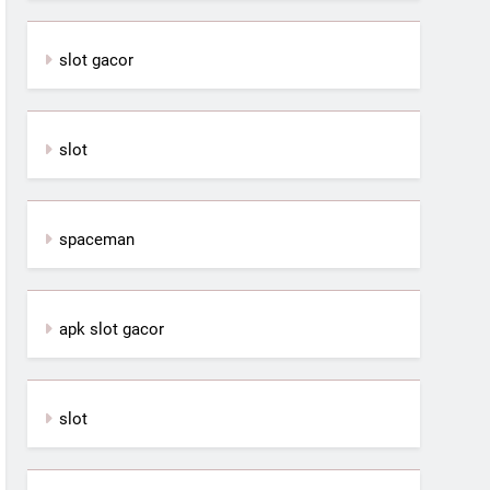
slot gacor
slot
spaceman
apk slot gacor
slot