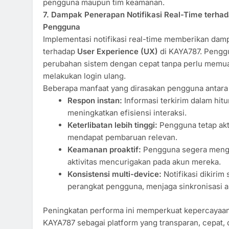
pengguna maupun tim keamanan.
7. Dampak Penerapan Notifikasi Real-Time terh
Pengguna
Implementasi notifikasi real-time memberikan damp
terhadap
User Experience (UX)
di KAYA787. Pengg
perubahan sistem dengan cepat tanpa perlu memua
melakukan login ulang.
Beberapa manfaat yang dirasakan pengguna antara 
Respon instan:
Informasi terkirim dalam hitu
meningkatkan efisiensi interaksi.
Keterlibatan lebih tinggi:
Pengguna tetap akti
mendapat pembaruan relevan.
Keamanan proaktif:
Pengguna segera menget
aktivitas mencurigakan pada akun mereka.
Konsistensi multi-device:
Notifikasi dikirim
perangkat pengguna, menjaga sinkronisasi an
Peningkatan performa ini memperkuat kepercayaa
KAYA787 sebagai platform yang transparan, cepat, 