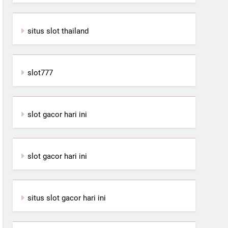
situs slot thailand
slot777
slot gacor hari ini
slot gacor hari ini
situs slot gacor hari ini