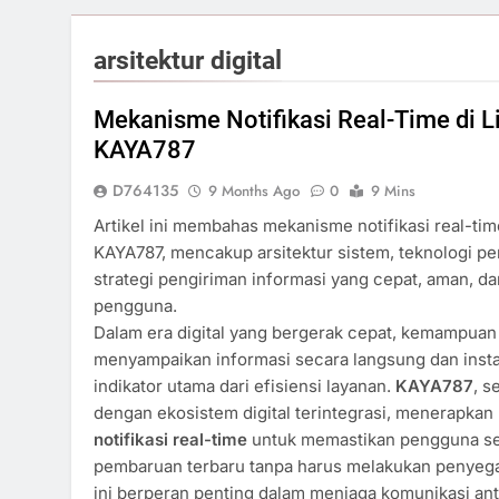
arsitektur digital
Mekanisme Notifikasi Real-Time di 
KAYA787
D764135
9 Months Ago
0
9 Mins
Artikel ini membahas mekanisme notifikasi real-tim
KAYA787, mencakup arsitektur sistem, teknologi pe
strategi pengiriman informasi yang cepat, aman, da
pengguna.
Dalam era digital yang bergerak cepat, kemampuan
menyampaikan informasi secara langsung dan insta
indikator utama dari efisiensi layanan.
KAYA787
, s
dengan ekosistem digital terintegrasi, menerapkan
notifikasi real-time
untuk memastikan pengguna se
pembaruan terbaru tanpa harus melakukan penyega
ini berperan penting dalam menjaga komunikasi ant