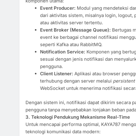
komponen utama:
Event Producer:
Modul yang mendeteksi dan
dari aktivitas sistem, misalnya login, logout,
atau aktivitas server tertentu.
Event Broker (Message Queue):
Bertugas m
event ke berbagai channel notifikasi meng
seperti Kafka atau RabbitMQ.
Notification Service:
Komponen yang bertug
sesuai dengan jenis notifikasi dan menyalur
pengguna.
Client Listener:
Aplikasi atau browser pengg
terhubung dengan server melalui
persistent
WebSocket untuk menerima notifikasi secar
Dengan sistem ini, notifikasi dapat dikirim secara p
pengguna tanpa menyebabkan lonjakan beban pada
3. Teknologi Pendukung Mekanisme Real-Time
Untuk mencapai performa optimal, KAYA787 meng
teknologi komunikasi data modern: