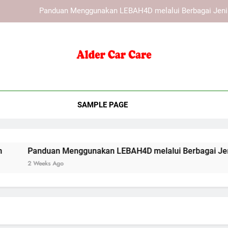
Panduan Menggunakan LEBAH4D melalui Berbagai Jeni
Cara Menjelajahi Fitur EDWIN
Cara Menjelaj
er Car Care Home
Panduan Mengoptimalkan Browser saat Membuka
n Perawatan Mobil Anda Pada Alder Car Care Home. Layanan P
Panduan Menggunakan LEBAH4D melalui Berbagai Jeni
SAMPLE PAGE
Cara Menjelajahi Fitur EDWIN
Cara Menjelaj
uan Menggunakan LEBAH4D melalui Berbagai Jenis Browser 
ks Ago