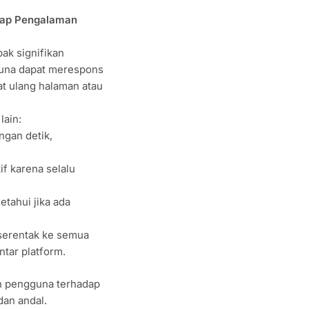
adap Pengalaman
ak signifikan
una dapat merespons
t ulang halaman atau
lain:
ngan detik,
f karena selalu
ahui jika ada
 serentak ke semua
tar platform.
n pengguna terhadap
dan andal.