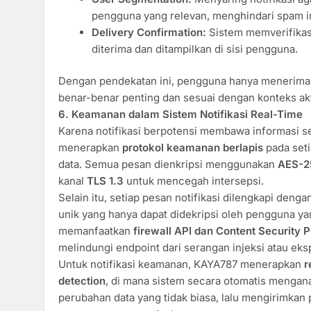
pengguna yang relevan, menghindari spam i
Delivery Confirmation:
Sistem memverifikas
diterima dan ditampilkan di sisi pengguna.
Dengan pendekatan ini, pengguna hanya menerima 
benar-benar penting dan sesuai dengan konteks akt
6. Keamanan dalam Sistem Notifikasi Real-Time
Karena notifikasi berpotensi membawa informasi se
menerapkan
protokol keamanan berlapis
pada seti
data. Semua pesan dienkripsi menggunakan
AES-2
kanal
TLS 1.3
untuk mencegah intersepsi.
Selain itu, setiap pesan notifikasi dilengkapi denga
unik yang hanya dapat didekripsi oleh pengguna ya
memanfaatkan
firewall API dan Content Security 
melindungi endpoint dari serangan injeksi atau eksp
Untuk notifikasi keamanan, KAYA787 menerapkan
r
detection
, di mana sistem secara otomatis menganal
perubahan data yang tidak biasa, lalu mengirimkan 