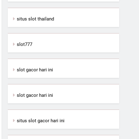
situs slot thailand
slot777
slot gacor hari ini
slot gacor hari ini
situs slot gacor hari ini