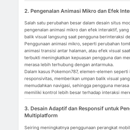
2. Pengenalan Animasi Mikro dan Efek Inter
Salah satu perubahan besar dalam desain situs mo
pengenalan animasi mikro dan efek interaktif, ya
balik visual langsung saat pengguna berinteraksi d
Penggunaan animasi mikro, seperti perubahan tomb
animasi transisi antar halaman, atau efek visual sa
terbukti meningkatkan kepuasan pengguna dan m
merasa lebih terhubung dengan antarmuka.
Dalam kasus Pokemon787, elemen-elemen seperti 
responsivitas, memberikan umpan balik visual ya
memudahkan navigasi, sehingga pengguna merasa le
memiliki kontrol lebih besar terhadap interaksi mer
3. Desain Adaptif dan Responsif untuk Pe
Multiplatform
Seiring meningkatnya penggunaan perangkat mobile