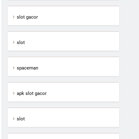
slot gacor
slot
spaceman
apk slot gacor
slot