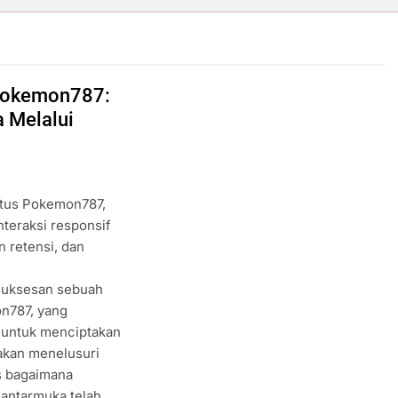
s Pokemon787:
 Melalui
situs Pokemon787,
teraksi responsif
 retensi, dan
esuksesan sebuah
on787, yang
 untuk menciptakan
 akan menelusuri
s bagaimana
 antarmuka telah