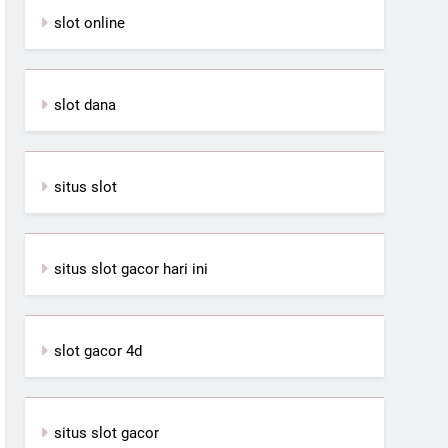
slot online
slot dana
situs slot
situs slot gacor hari ini
slot gacor 4d
situs slot gacor