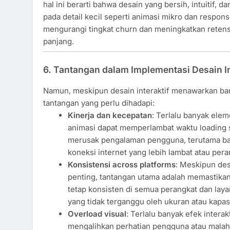
hal ini berarti bahwa desain yang bersih, intuitif, 
pada detail kecil seperti animasi mikro dan respon
mengurangi tingkat churn dan meningkatkan retens
panjang.
6. Tantangan dalam Implementasi Desain In
Namun, meskipun desain interaktif menawarkan ba
tantangan yang perlu dihadapi:
Kinerja dan kecepatan
: Terlalu banyak elem
animasi dapat memperlambat waktu loading s
merusak pengalaman pengguna, terutama b
koneksi internet yang lebih lambat atau pera
Konsistensi across platforms
: Meskipun des
penting, tantangan utama adalah memastikan 
tetap konsisten di semua perangkat dan lay
yang tidak terganggu oleh ukuran atau kapas
Overload visual
: Terlalu banyak efek interak
mengalihkan perhatian pengguna atau mal