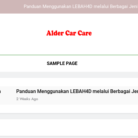
Panduan Menggunakan LEBAH4D melalui Berbagai Jeni
Cara Menjelajahi Fitur EDWIN
Cara Menjelaj
er Car Care Home
Panduan Mengoptimalkan Browser saat Membuka
n Perawatan Mobil Anda Pada Alder Car Care Home. Layanan P
Panduan Menggunakan LEBAH4D melalui Berbagai Jeni
SAMPLE PAGE
Cara Menjelajahi Fitur EDWIN
Cara Menjelaj
uan Menggunakan LEBAH4D melalui Berbagai Jenis Browser 
ks Ago