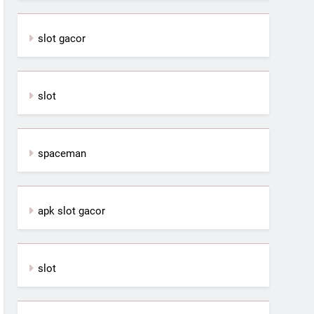
slot gacor
slot
spaceman
apk slot gacor
slot