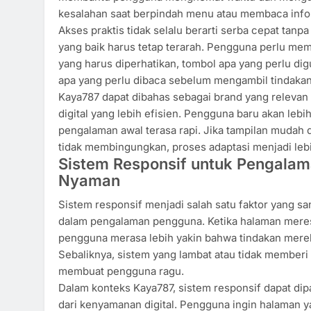
kesalahan saat berpindah menu atau membaca info
Akses praktis tidak selalu berarti serba cepat tanpa
yang baik harus tetap terarah. Pengguna perlu m
yang harus diperhatikan, tombol apa yang perlu di
apa yang perlu dibaca sebelum mengambil tindakan
Kaya787 dapat dibahas sebagai brand yang relevan
digital yang lebih efisien. Pengguna baru akan lebih
pengalaman awal terasa rapi. Jika tampilan mudah 
tidak membingungkan, proses adaptasi menjadi lebi
Sistem Responsif untuk Pengalam
Nyaman
Sistem responsif menjadi salah satu faktor yang s
dalam pengalaman pengguna. Ketika halaman mere
pengguna merasa lebih yakin bahwa tindakan mere
Sebaliknya, sistem yang lambat atau tidak memberi 
membuat pengguna ragu.
Dalam konteks Kaya787, sistem responsif dapat di
dari kenyamanan digital. Pengguna ingin halaman 