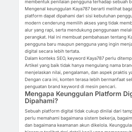
membentuk penilaian pengguna terhadap sebuah b
Mengenal keunggulan Kaya787 berarti melihat bag
platform dapat dipahami dari sisi kebutuhan peng
modern cenderung memilih akses yang tidak memb
alur yang rapi, serta mendukung penggunaan melal
perangkat. Hal ini membuat pembahasan tentang K
pengguna baru maupun pengguna yang ingin menjal
digital secara lebih tertata.
Dalam konteks SEO, keyword Kaya787 perlu ditempa
Artikel yang baik tidak hanya mengulang nama brand
menjelaskan nilai, pengalaman, dan aspek praktis y
Dengan cara ini, konten terasa lebih bermanfaat 
penguatan brand keyword di mesin pencari.
Mengapa Keunggulan Platform Digi
Dipahami?
Sebuah platform digital tidak cukup dinilai dari tam
perlu memahami bagaimana sistem bekerja, bagaima
dan bagaimana keamanan akun dikelola. Keunggulan 