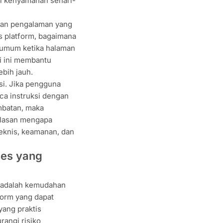
hi kenyamanan sehari-
an pengalaman yang
s platform, bagaimana
 umum ketika halaman
ti ini membantu
ebih jauh.
si. Jika pengguna
a instruksi dengan
mbatan, maka
 alasan mengapa
knis, keamanan, dan
ses yang
7 adalah kemudahan
form yang dapat
yang praktis
angi risiko