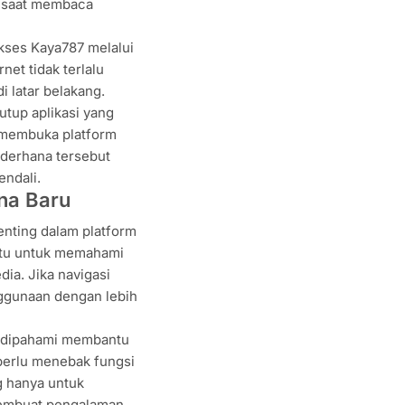
i saat membaca
kses Kaya787 melalui
net tidak terlalu
i latar belakang.
utup aplikasi yang
lu membuka platform
ederhana tersebut
endali.
na Baru
enting dalam platform
ktu untuk memahami
dia. Jika navigasi
ggunaan dengan lebih
h dipahami membantu
 perlu menebak fungsi
g hanya untuk
membuat pengalaman