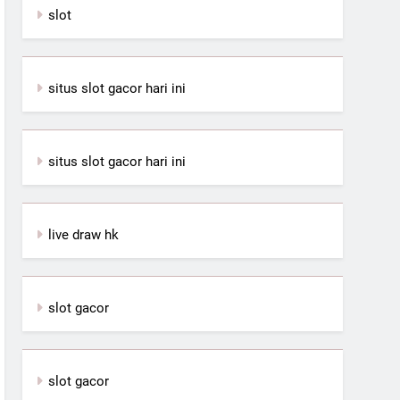
slot
situs slot gacor hari ini
situs slot gacor hari ini
live draw hk
slot gacor
slot gacor