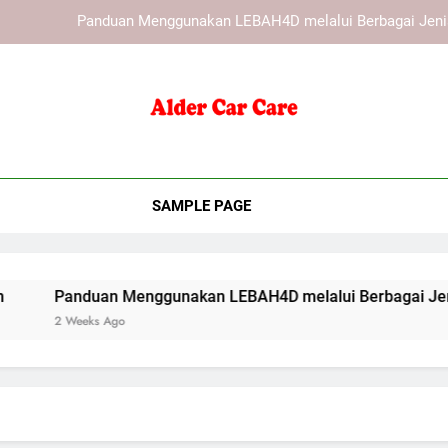
Panduan Menggunakan LEBAH4D melalui Berbagai Jeni
Cara Menjelajahi Fitur EDWIN
Cara Menjelaj
er Car Care Home
Panduan Mengoptimalkan Browser saat Membuka
n Perawatan Mobil Anda Pada Alder Car Care Home. Layanan P
Panduan Menggunakan LEBAH4D melalui Berbagai Jeni
SAMPLE PAGE
Cara Menjelajahi Fitur EDWIN
Cara Menjelaj
uan Menggunakan LEBAH4D melalui Berbagai Jenis Browser 
ks Ago