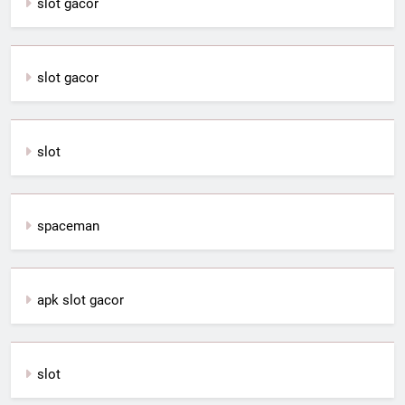
slot gacor
slot gacor
slot
spaceman
apk slot gacor
slot