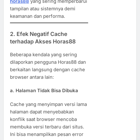
horas88
yang sering memperbarui
tampilan atau sistemnya demi
keamanan dan performa.
2. Efek Negatif Cache
terhadap Akses Horas88
Beberapa kendala yang sering
dilaporkan pengguna Horas88 dan
berkaitan langsung dengan cache
browser antara lain:
a.
Halaman Tidak Bisa Dibuka
Cache yang menyimpan versi lama
halaman dapat menyebabkan
konflik saat browser mencoba
membuka versi terbaru dari situs.
Ini bisa menampilkan pesan error