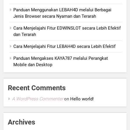
Panduan Menggunakan LEBAH4D melalui Berbagai
Jenis Browser secara Nyaman dan Terarah
Cara Menjelajahi Fitur EDWINSLOT secara Lebih Efektif
dan Terarah
Cara Menjelajahi Fitur LEBAH4D secara Lebih Efektif
Panduan Mengakses KAYA787 melalui Perangkat
Mobile dan Desktop
Recent Comments
A WordPress Commenter
on
Hello world!
Archives