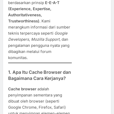
berdasarkan prinsip
E-E-A-T
(Experience, Expertise,
Authoritativeness,
Trustworthiness)
. Kami
merangkum informasi dari sumber
teknis terpercaya seperti
Google
Developers
,
Mozilla Support
, dan
pengalaman pengguna nyata yang
dibagikan melalui forum
komunitas.
1. Apa Itu Cache Browser dan
Bagaimana Cara Kerjanya?
Cache browser
adalah
penyimpanan sementara yang
dibuat oleh browser (seperti
Google Chrome, Firefox, Safari)
untuk menyimpan elemen-elemen