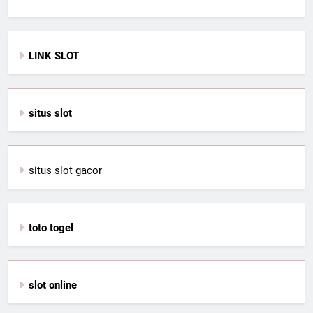
LINK SLOT
situs slot
situs slot gacor
toto togel
slot online