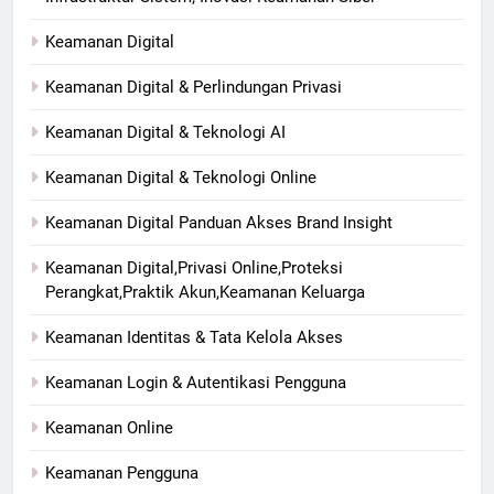
Keamanan Digital
Keamanan Digital & Perlindungan Privasi
Keamanan Digital & Teknologi AI
Keamanan Digital & Teknologi Online
Keamanan Digital Panduan Akses Brand Insight
Keamanan Digital,Privasi Online,Proteksi
Perangkat,Praktik Akun,Keamanan Keluarga
Keamanan Identitas & Tata Kelola Akses
Keamanan Login & Autentikasi Pengguna
Keamanan Online
Keamanan Pengguna