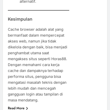
alternatif.
Kesimpulan
Cache browser adalah alat yang
bermanfaat dalam mempercepat
akses web, namun jika tidak
dikelola dengan baik, bisa menjadi
penghambat utama saat
mengakses situs seperti Horas88.
Dengan memahami cara kerja
cache dan dampaknya terhadap
performa situs, pengguna bisa
mengatasi masalah teknis dengan
lebih mudah dan mencegah
gangguan login atau tampilan di
masa mendatang.
Read More