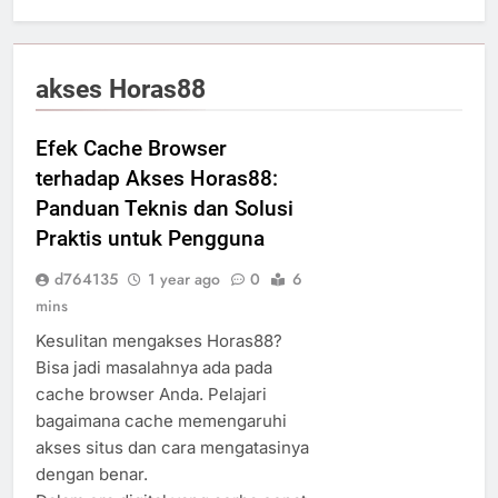
akses Horas88
Efek Cache Browser
terhadap Akses Horas88:
Panduan Teknis dan Solusi
Praktis untuk Pengguna
d764135
1 year ago
0
6
mins
Kesulitan mengakses Horas88?
Bisa jadi masalahnya ada pada
cache browser Anda. Pelajari
bagaimana cache memengaruhi
akses situs dan cara mengatasinya
dengan benar.