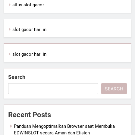
situs slot gacor
slot gacor hari ini
slot gacor hari ini
Search
SEARCH
Recent Posts
Panduan Mengoptimalkan Browser saat Membuka
EDWINSLOT secara Aman dan Efisien