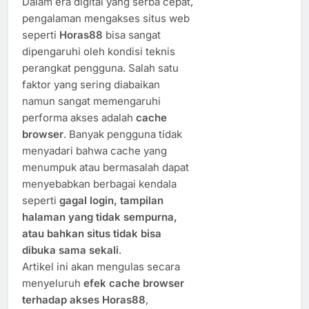
Dalam era digital yang serba cepat,
pengalaman mengakses situs web
seperti
Horas88
bisa sangat
dipengaruhi oleh kondisi teknis
perangkat pengguna. Salah satu
faktor yang sering diabaikan
namun sangat memengaruhi
performa akses adalah
cache
browser
. Banyak pengguna tidak
menyadari bahwa cache yang
menumpuk atau bermasalah dapat
menyebabkan berbagai kendala
seperti
gagal login, tampilan
halaman yang tidak sempurna,
atau bahkan situs tidak bisa
dibuka sama sekali
.
Artikel ini akan mengulas secara
menyeluruh
efek cache browser
terhadap akses Horas88
,