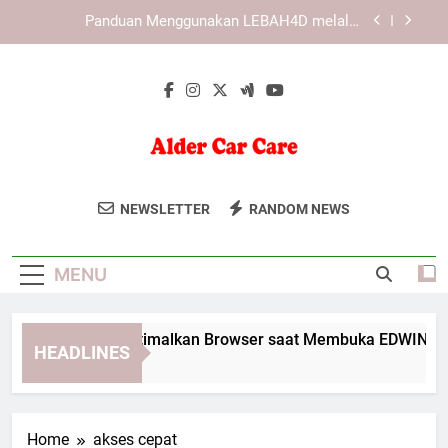
Skip
Terarah
Cara Menjelajahi Fitur EDWINSLOT secara Lebih
to
Efektif dan Terarah
content
Cara Menjelajahi Fitur LEBAH4D secara Lebih
Efektif
Panduan Mengoptimalkan Browser saat
Membuka EDWINSLOT secara Aman dan Efisien
Panduan Menggunakan LEBAH4D melalui
Berbagai Jenis Browser secara Nyaman dan
Alder Car Care
Terarah
Percayakan Perawatan Mobil Anda Pada
Cara Menjelajahi Fitur EDWINSLOT secara Lebih
NEWSLETTER
RANDOM NEWS
Efektif dan Terarah
Home
Alder Car Care Home. Layanan
Cara Menjelajahi Fitur LEBAH4D secara Lebih
Profesional Untuk Menjaga Performa
Efektif
MENU
Kendaraan.
nduan Mengoptimalkan Browser saat Membuka EDWINSLOT se
HEADLINES
Week Ago
Home
akses cepat