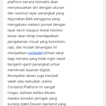
platform secara otomatis akan
menyesuaikan diri dengan ukuran
dan resolusi layar perangkat yang
digunakan.Baik pengguna yang
mengakses melalui ponsel dengan
layar kecil maupun lewat monitor
besar akan tetap mendapatkan
pengalaman visual yang konsisten,
rapi, dan mudah dinavigasi.Ini
menjadikan
corlaslot
pilihan ideal
bagi mereka yang tidak ingin repot
berganti-ganti perangkat untuk
menikmati layanan digital.
Kecepatan akses juga menjadi
salah satu kekuatan utama
Corlaslot.Platform ini sangat
ringan, bahkan ketika dibuka
melalui koneksi jaringan yang
kurang stabil.Desain backend yang