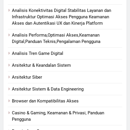
Analisis Konektivitas Digital Stabilitas Layanan dan
Infrastruktur Optimasi Akses Pengguna Keamanan
Akses dan Autentikasi UX dan Kinerja Platform
Analisis Performa,Optimasi Akses,Keamanan
Digital,Panduan Teknis,Pengalaman Pengguna
Analisis Tren Game Digital
Arsitektur & Keandalan Sistem
Arsitektur Siber
Arsitektur Sistem & Data Engineering
Browser dan Kompatibilitas Akses
Casino & Gaming, Keamanan & Privasi, Panduan
Pengguna