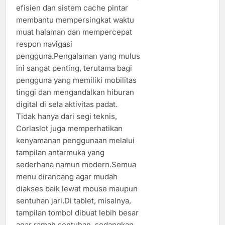
efisien dan sistem cache pintar
membantu mempersingkat waktu
muat halaman dan mempercepat
respon navigasi
pengguna.Pengalaman yang mulus
ini sangat penting, terutama bagi
pengguna yang memiliki mobilitas
tinggi dan mengandalkan hiburan
digital di sela aktivitas padat.
Tidak hanya dari segi teknis,
Corlaslot juga memperhatikan
kenyamanan penggunaan melalui
tampilan antarmuka yang
sederhana namun modern.Semua
menu dirancang agar mudah
diakses baik lewat mouse maupun
sentuhan jari.Di tablet, misalnya,
tampilan tombol dibuat lebih besar
agar ramah sentuhan, sedangkan