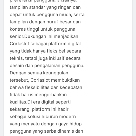
tampilan standar yang ringan dan
cepat untuk pengguna muda, serta
tampilan dengan huruf besar dan
kontras tinggi untuk pengguna
senior.Dukungan ini menjadikan
Corlaslot sebagai platform digital
yang tidak hanya fleksibel secara
teknis, tetapi juga inklusif secara
desain dan pengalaman pengguna.
Dengan semua keunggulan
tersebut, Corlaslot membuktikan
bahwa fleksibilitas dan kecepatan
tidak harus mengorbankan
kualitas.Di era digital seperti
sekarang, platform ini hadir
sebagai solusi hiburan modern
yang menyatu dengan gaya hidup
pengguna yang serba dinamis dan