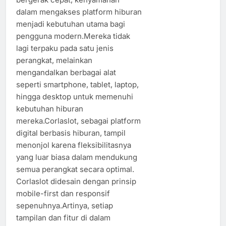
dalam mengakses platform hiburan
menjadi kebutuhan utama bagi
pengguna modern.Mereka tidak
lagi terpaku pada satu jenis
perangkat, melainkan
mengandalkan berbagai alat
seperti smartphone, tablet, laptop,
hingga desktop untuk memenuhi
kebutuhan hiburan
mereka.Corlaslot, sebagai platform
digital berbasis hiburan, tampil
menonjol karena fleksibilitasnya
yang luar biasa dalam mendukung
semua perangkat secara optimal.
Corlaslot didesain dengan prinsip
mobile-first dan responsif
sepenuhnya.Artinya, setiap
tampilan dan fitur di dalam