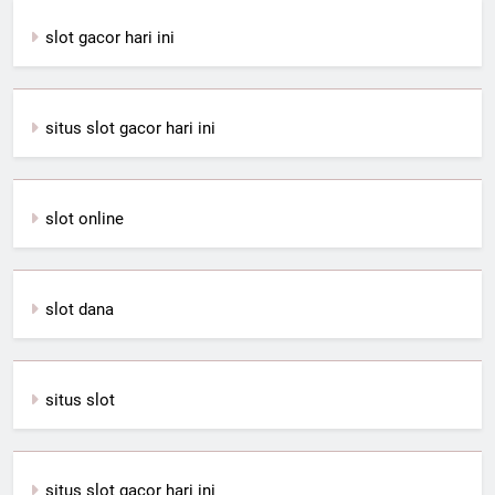
slot gacor hari ini
situs slot gacor hari ini
slot online
slot dana
situs slot
situs slot gacor hari ini