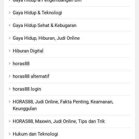
Gaya Hidup & Teknologi
Gaya Hidup Sehat & Kebugaran
Gaya Hidup, Hiburan, Judi Online
Hiburan Digital
horas88
horas88 alternatif
horas88 login
HORAS88, Judi Online, Fakta Penting, Keamanan,
Keunggulan
HORAS88, Maxwin, Judi Online, Tips dan Trik
Hukum dan Teknologi