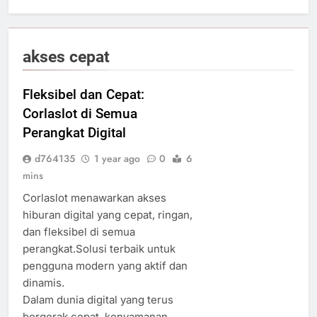
akses cepat
Fleksibel dan Cepat:
Corlaslot di Semua
Perangkat Digital
d764135
1 year ago
0
6
mins
Corlaslot menawarkan akses
hiburan digital yang cepat, ringan,
dan fleksibel di semua
perangkat.Solusi terbaik untuk
pengguna modern yang aktif dan
dinamis.
Dalam dunia digital yang terus
bergerak cepat, kenyamanan