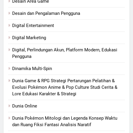
Desain Area Game
Desain dan Pengalaman Pengguna
Digital Entertainment
Digital Marketing
Digital, Perlindungan Akun, Platform Modern, Edukasi
Pengguna
Dinamika Multi-Spin
Dunia Game & RPG Strategi Pertarungan Pelatihan &
Evolusi Pokémon Anime & Pop Culture Studi Cerita &
Lore Edukasi Karakter & Strategi
Dunia Online
Dunia Pokémon Mitologi dan Legenda Konsep Waktu
dan Ruang Fiksi Fantasi Analisis Naratif