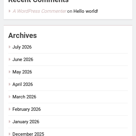
A WordPress Commenter
on
Hello world!
Archives
July 2026
June 2026
May 2026
April 2026
March 2026
February 2026
January 2026
December 2025