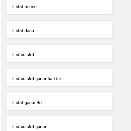
slot online
slot dana
situs slot
situs slot gacor hari ini
slot gacor 4d
situs slot gacor