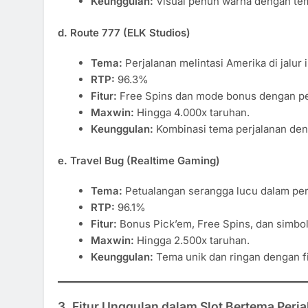
Keunggulan:
Visual penuh warna dengan tema
d. Route 777 (ELK Studios)
Tema:
Perjalanan melintasi Amerika di jalur 
RTP:
96.3%
Fitur:
Free Spins dan mode bonus dengan pe
Maxwin:
Hingga 4.000x taruhan.
Keunggulan:
Kombinasi tema perjalanan den
e. Travel Bug (Realtime Gaming)
Tema:
Petualangan serangga lucu dalam per
RTP:
96.1%
Fitur:
Bonus Pick’em, Free Spins, dan simbol
Maxwin:
Hingga 2.500x taruhan.
Keunggulan:
Tema unik dan ringan dengan fit
3. Fitur Unggulan dalam Slot Bertema Perj