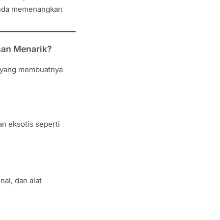
 Anda memenangkan
nan Menarik?
us yang membuatnya
 eksotis seperti
nal, dan alat