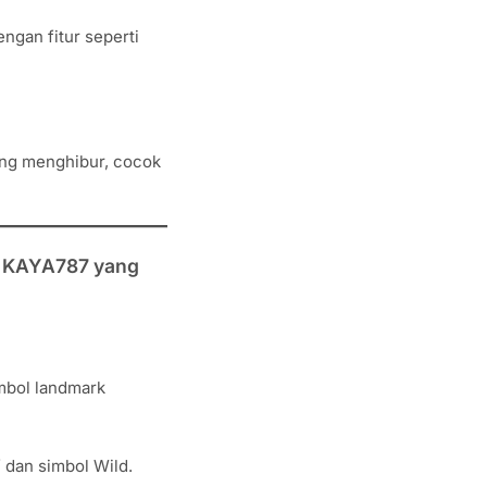
ngan fitur seperti
ng menghibur, cocok
di KAYA787 yang
mbol landmark
 dan simbol Wild.