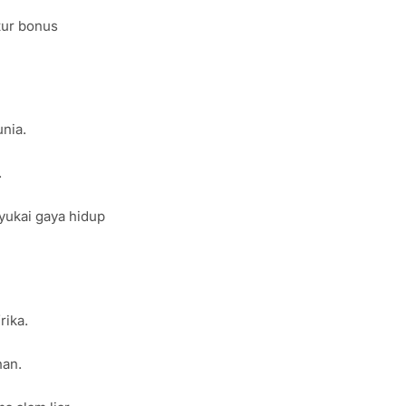
tur bonus
nia.
.
ukai gaya hidup
rika.
han.