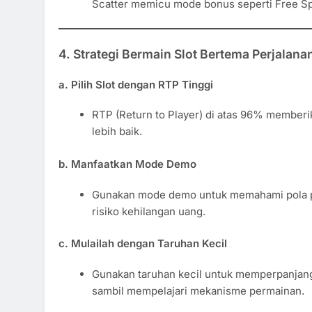
Scatter memicu mode bonus seperti Free Sp
4. Strategi Bermain Slot Bertema Perjalan
a. Pilih Slot dengan RTP Tinggi
RTP (Return to Player) di atas 96% member
lebih baik.
b. Manfaatkan Mode Demo
Gunakan mode demo untuk memahami pola 
risiko kehilangan uang.
c. Mulailah dengan Taruhan Kecil
Gunakan taruhan kecil untuk memperpanjan
sambil mempelajari mekanisme permainan.